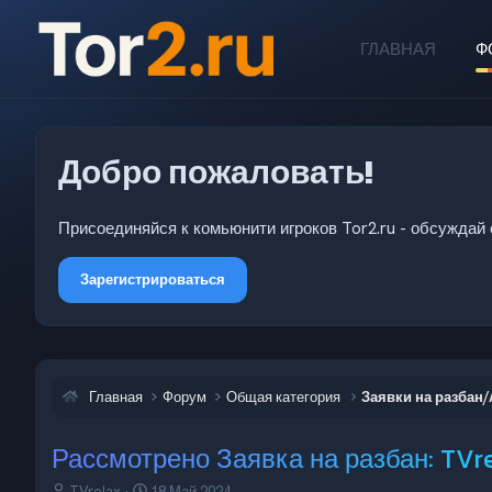
ГЛАВНАЯ
Ф
Добро пожаловать!
Присоединяйся к комьюнити игроков Tor2.ru - обсуждай 
Зарегистрироваться
Главная
Форум
Общая категория
Заявки на разбан
Рассмотрено
Заявка на разбан: TVr
А
Д
TVrelax
18 Май 2024