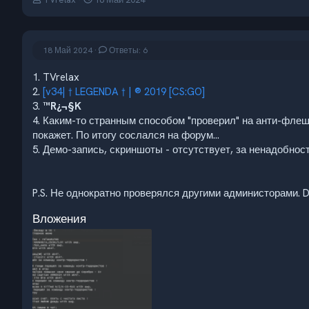
в
а
т
т
о
а
р
н
18 Май 2024
Ответы: 6
т
а
е
ч
1. TVrelax
м
а
2.
[v34| † LEGENDA † | ® 2019 [CS:GO]
ы
л
3.
™R¿¬§K
а
4. Каким-то странным способом "проверил" на анти-флеш.
покажет. По итогу сослался на форум...
5. Демо-запись, скриншоты - отсутствует, за ненадобнос
P.S. Не однократно проверялся другими администорами. D
Вложения