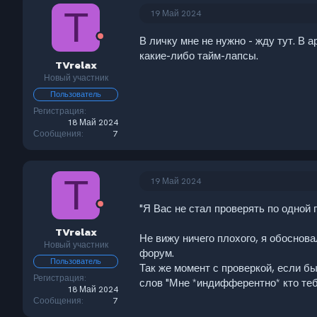
T
19 Май 2024
В личку мне не нужно - жду тут. В 
какие-либо тайм-лапсы.
TVrelax
Новый участник
Пользователь
Регистрация
18 Май 2024
Сообщения
7
T
19 Май 2024
"Я Вас не стал проверять по одной 
TVrelax
Не вижу ничего плохого, я обоснова
Новый участник
форум.
Пользователь
Так же момент с проверкой, если бы
Регистрация
слов "Мне *индифферентно* кто тебя
18 Май 2024
Сообщения
7