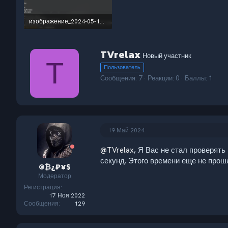
изображение_2024-05-18_230216795.png
138 КБ · Просмотры: 6
А
TVrelax
Новый участник
в
T
Пользователь
т
Сообщения
7
Реакции
0
Баллы
1
о
р
19 Май 2024
@TVrelax
, Я Вас не стал проверять
секунд. Этого времени еще не прош
®₿¿₽¥$
Модератор
Регистрация
17 Ноя 2022
Сообщения
129