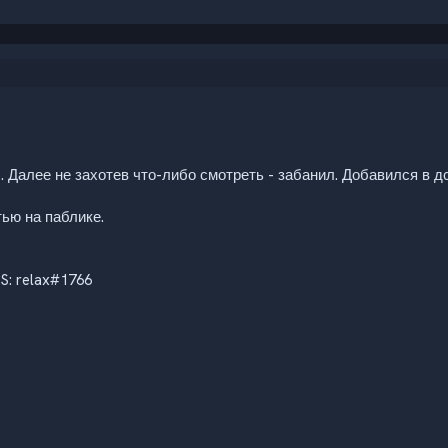
 Далее не захотев что-либо смотреть - забанил. Добавился в дс,
тью на паблике.
S: relax#1766