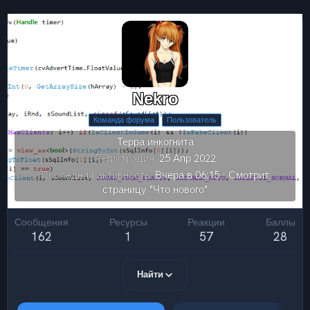
Nekro
Команда форума
Пользователь
Терра инкогнита
Регистрация
25 Апр 2022
Последняя активность
Вчера в 06:15
·
Смотрит
страницу "Что нового"
Сообщения
Ресурсы
Реакции
Баллы
162
1
57
28
Найти